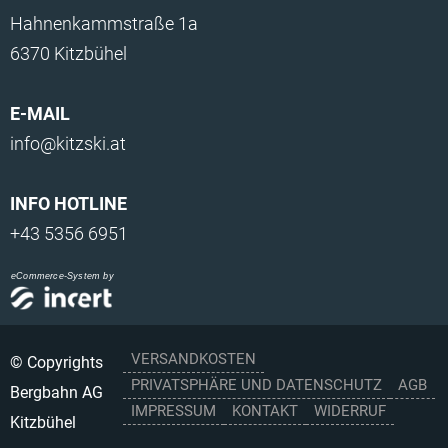
Hahnenkammstraße 1a
6370 Kitzbühel
E-MAIL
info@kitzski.at
INFO HOTLINE
+43 5356 6951
eCommerce-System by
VERSANDKOSTEN
© Copyrights
PRIVATSPHÄRE UND DATENSCHUTZ
AGB
Bergbahn AG
IMPRESSUM
KONTAKT
WIDERRUF
Kitzbühel